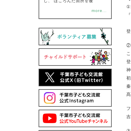
し、 ほころんだ箇所を覆
①
more...
『
登
②
こ
登
神
初
秦
髙
フ
吉
③