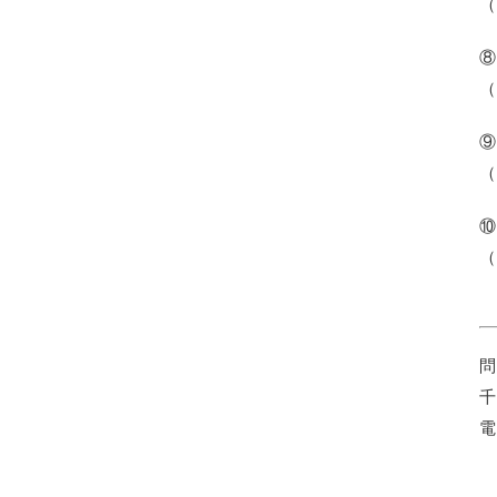
（
⑧
（
⑨
（
⑩
（
問
千
電