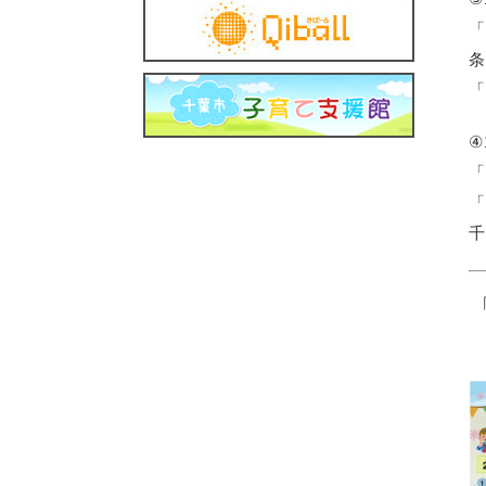
「
条
「
④
「
「
千