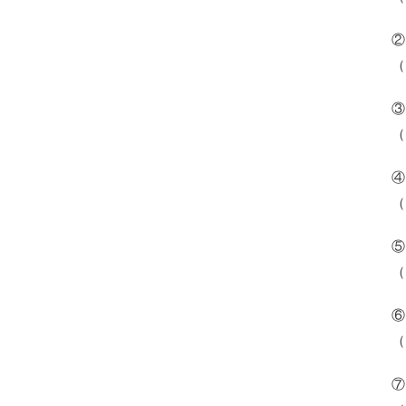
②
（
③
（
④
（
⑤
（
⑥
（
⑦