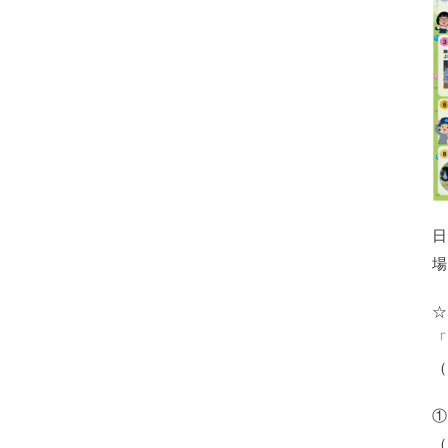
日
場
☆
「
（
①
（