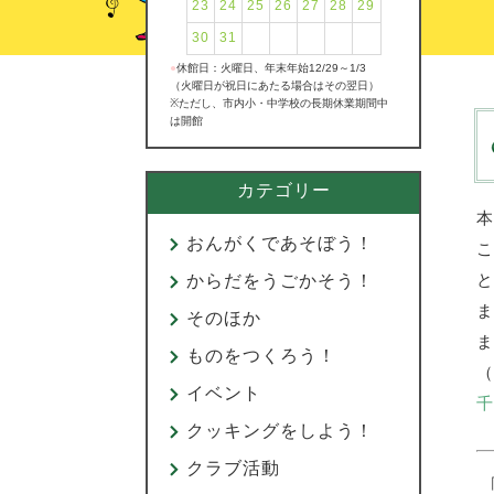
23
24
25
26
27
28
29
30
31
●
休館日：火曜日、年末年始12/29～1/3
（火曜日が祝日にあたる場合はその翌日）
※ただし、市内小・中学校の長期休業期間中
は開館
カテゴリー
本
おんがくであそぼう！
こ
と
からだをうごかそう！
ま
そのほか
ま
ものをつくろう！
（
イベント
千
クッキングをしよう！
クラブ活動