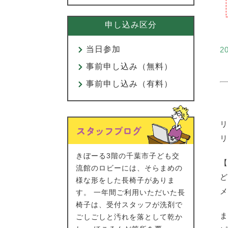
申し込み区分
当日参加
2
事前申し込み（無料）
事前申し込み（有料）
リ
リ
きぼーる3階の千葉市子ども交
【
流館のロビーには、そらまめの
ど
様な形をした長椅子がありま
メ
す。 一年間ご利用いただいた長
椅子は、受付スタッフが洗剤で
ま
ごしごしと汚れを落として乾か