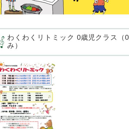
わくわくリトミック 0歳児クラス（
み）