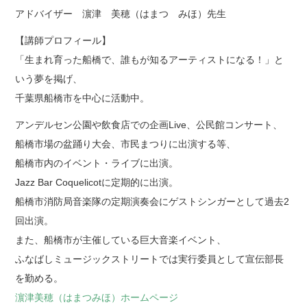
アドバイザー 濵津 美穂（はまつ みほ）先生
【講師プロフィール】
「生まれ育った船橋で、誰もが知るアーティストになる！」と
いう夢を掲げ、
千葉県船橋市を中心に活動中。
アンデルセン公園や飲食店での企画Live、公民館コンサート、
船橋市場の盆踊り大会、市民まつりに出演する等、
船橋市内のイベント・ライブに出演。
Jazz Bar Coquelicotに定期的に出演。
船橋市消防局音楽隊の定期演奏会にゲストシンガーとして過去2
回出演。
また、船橋市が主催している巨大音楽イベント、
ふなばしミュージックストリートでは実行委員として宣伝部長
を勤める。
濵津美穂（はまつみほ）ホームページ