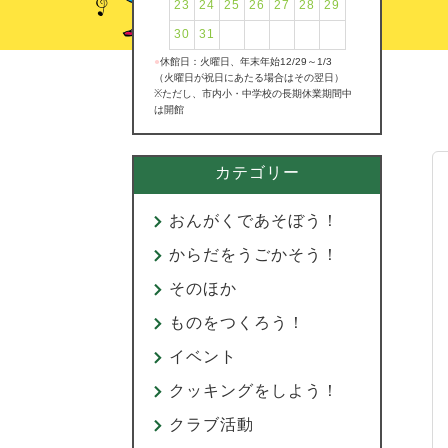
23
24
25
26
27
28
29
30
31
●
休館日：火曜日、年末年始12/29～1/3
（火曜日が祝日にあたる場合はその翌日）
※ただし、市内小・中学校の長期休業期間中
は開館
カテゴリー
おんがくであそぼう！
からだをうごかそう！
そのほか
ものをつくろう！
イベント
クッキングをしよう！
クラブ活動