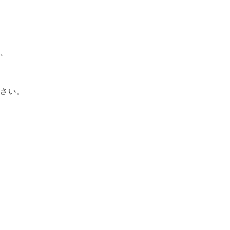
、
さい。