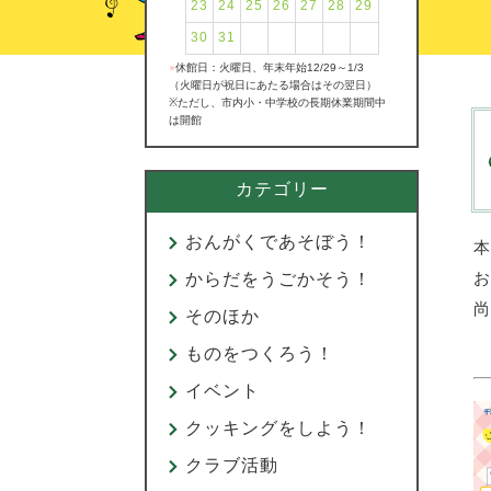
23
24
25
26
27
28
29
30
31
●
休館日：火曜日、年末年始12/29～1/3
（火曜日が祝日にあたる場合はその翌日）
※ただし、市内小・中学校の長期休業期間中
は開館
カテゴリー
おんがくであそぼう！
本
お
からだをうごかそう！
尚
そのほか
ものをつくろう！
イベント
クッキングをしよう！
クラブ活動