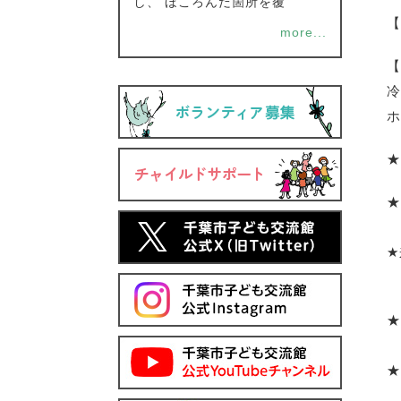
し、 ほころんだ箇所を覆
【
more...
【
冷
ホ
★
★
★
★
★