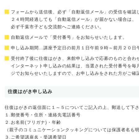
フォームから送信後、必ず「自動返信メール」の受信を確認
２４時間経過しても「自動返信メール」が届かない場合は、
必ず千葉市子ども交流館へご連絡ください。
自動返信メールで「受付番号」をお知らせいたします。
申し込み期間…講座予定日の前月１日午前９時～前月２０日
受付終了後に往復はがき、来館申し込みで応募のものと合わ
インターネット申し込みの結果は、当選された受付番号を毎
ジでお知らせいたしますので、お申し込みをされた方がご確
往復はがき申し込み
往復はがきの返信面に１～５についてご記入の上、郵送して下
１.郵便番号・住所・連絡先電話番号
２.お名前(フリガナ)・年齢
（親子のコミュニケーションクッキングについては保護者名も
３.ご希望講座名・受講希望日