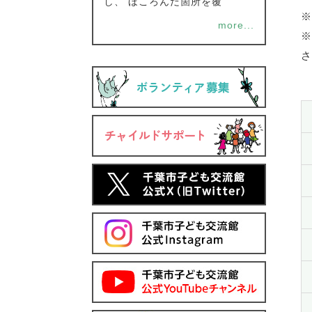
し、 ほころんだ箇所を覆
※
more...
※
さ