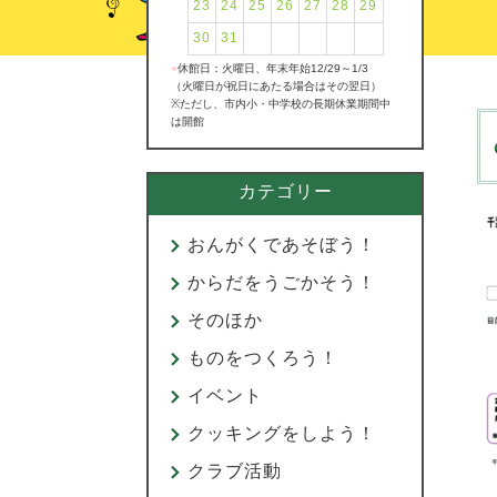
23
24
25
26
27
28
29
30
31
●
休館日：火曜日、年末年始12/29～1/3
（火曜日が祝日にあたる場合はその翌日）
※ただし、市内小・中学校の長期休業期間中
は開館
カテゴリー
おんがくであそぼう！
からだをうごかそう！
そのほか
ものをつくろう！
イベント
クッキングをしよう！
クラブ活動