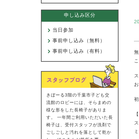
申し込み区分
2
当日参加
事前申し込み（無料）
事前申し込み（有料）
無
こ
ス
お
きぼーる3階の千葉市子ども交
初
流館のロビーには、そらまめの
様な形をした長椅子がありま
【
す。 一年間ご利用いただいた長
ス
椅子は、受付スタッフが洗剤で
ミ
ごしごしと汚れを落として乾か