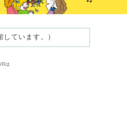
館しています。）
VDは