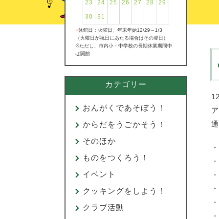
23
24
25
26
27
28
29
30
31
●
休館日：火曜日、年末年始12/29～1/3
（火曜日が祝日にあたる場合はその翌日）
※ただし、市内小・中学校の長期休業期間中
は開館
カテゴリー
1
おんがくであそぼう！
ア
通
からだをうごかそう！
そのほか
・
ものをつくろう！
・
イベント
・
・
クッキングをしよう！
・
クラブ活動
・